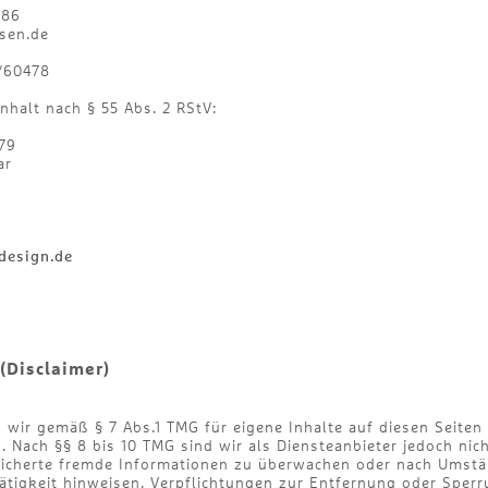
586
sen.de
7/60478
nhalt nach § 55 Abs. 2 RStV:
79
ar
design.de
(Disclaimer)
d wir gemäß § 7 Abs.1 TMG für eigene Inhalte auf diesen Seite
 Nach §§ 8 bis 10 TMG sind wir als Diensteanbieter jedoch nicht
eicherte fremde Informationen zu überwachen oder nach Umstä
Tätigkeit hinweisen. Verpflichtungen zur Entfernung oder Sper