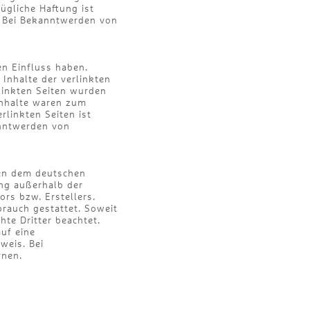
ügliche Haftung ist
. Bei Bekanntwerden von
en Einfluss haben.
Inhalte der verlinkten
rlinkten Seiten wurden
Inhalte waren zum
rlinkten Seiten ist
anntwerden von
egen dem deutschen
ung außerhalb der
rs bzw. Erstellers.
brauch gestattet. Soweit
hte Dritter beachtet.
auf eine
weis. Bei
rnen.