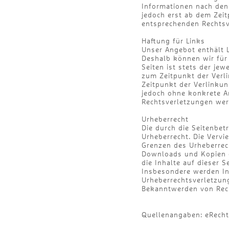
Informationen nach den 
jedoch erst ab dem Zei
entsprechenden Rechtsv
Haftung für Links
Unser Angebot enthält L
Deshalb können wir für 
Seiten ist stets der jew
zum Zeitpunkt der Verl
Zeitpunkt der Verlinkun
jedoch ohne konkrete A
Rechtsverletzungen wer
Urheberrecht
Die durch die Seitenbet
Urheberrecht. Die Vervi
Grenzen des Urheberrech
Downloads und Kopien di
die Inhalte auf dieser S
Insbesondere werden Inh
Urheberrechtsverletzun
Bekanntwerden von Rech
Quellenangaben: eRecht2