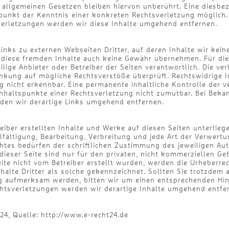
allgemeinen Gesetzen bleiben hiervon unberührt. Eine diesbez
tpunkt der Kenntnis einer konkreten Rechtsverletzung möglich
erletzungen werden wir diese Inhalte umgehend entfernen.
inks zu externen Webseiten Dritter, auf deren Inhalte wir kein
diese fremden Inhalte auch keine Gewähr übernehmen. Für die 
eilige Anbieter oder Betreiber der Seiten verantwortlich. Die ve
inkung auf mögliche Rechtsverstöße überprüft. Rechtswidrige 
g nicht erkennbar. Eine permanente inhaltliche Kontrolle der ve
nhaltspunkte einer Rechtsverletzung nicht zumutbar. Bei Bek
den wir derartige Links umgehend entfernen.
reiber erstellten Inhalte und Werke auf diesen Seiten unterli
elfältigung, Bearbeitung, Verbreitung und jede Art der Verwert
tes bedürfen der schriftlichen Zustimmung des jeweiligen Auto
eser Seite sind nur für den privaten, nicht kommerziellen Ge
eite nicht vom Betreiber erstellt wurden, werden die Urheberrec
alte Dritter als solche gekennzeichnet. Sollten Sie trotzdem 
g aufmerksam werden, bitten wir um einen entsprechenden Hin
tsverletzungen werden wir derartige Inhalte umgehend entfe
4, Quelle: http://www.e-recht24.de